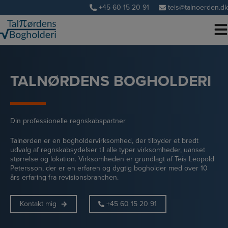
Hop
+45 60 15 20 91
teis@talnoerden.dk
til
indholdet
TALNØRDENS BOGHOLDERI
Din professionelle regnskabspartner
Talnørden er en bogholdervirksomhed, der tilbyder et bredt
udvalg af regnskabsydelser til alle typer virksomheder, uanset
størrelse og lokation. Virksomheden er grundlagt af Teis Leopold
Petersson, der er en erfaren og dygtig bogholder med over 10
års erfaring fra revisionsbranchen.
Kontakt mig
+45 60 15 20 91