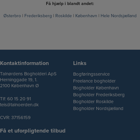
Få hjælp i blandt andet:
Østerbro
|
Frederiksberg
|
Roskilde
|
København
|
Hele Nordsjælland
Kontaktinformation
Links
Talnørdens Bogholderi ApS
Bogføringsservice
Herninggade 19, 1.
Freelance bogholder
2100 København Ø
Bogholder København
Bogholder Frederiksberg
Tlf:
60 15 20 91
Bogholder Roskilde
teis@talnoerden.dk
Bogholder Nordsjælland
CVR: 37156159
Få et uforpligtende tilbud