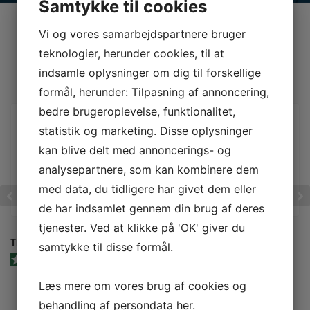
Samtykke til cookies
Vi og vores samarbejdspartnere bruger
teknologier, herunder cookies, til at
Udtalelser fra kunder
indsamle oplysninger om dig til forskellige
formål, herunder: Tilpasning af annoncering,
bedre brugeroplevelse, funktionalitet,
Der er altid hjælp at hente
statistik og marketing. Disse oplysninger
Talnørden har gjort alting meget nemmere for en som mig,
kan blive delt med annoncerings- og
der ikke ved en dyt om tal. Nu kan jeg koncentrere mig om
det JEG er god til & så hjælper Teis mig med det jeg er
analysepartnere, som kan kombinere dem
mindre god til. Der er altid hjælp at hente & jeg ville ikke
med data, du tidligere har givet dem eller
kunne være...
de har indsamlet gennem din brug af deres
tjenester. Ved at klikke på 'OK' giver du
Thea
Arthea
samtykke til disse formål.
Verificeret anmelder
Læs mere om vores brug af cookies og
behandling af persondata
her
.