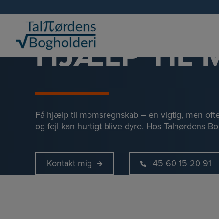
Hop
til
indholdet
HJÆLP TIL
Få hjælp til momsregnskab – en vigtig, men oft
og fejl kan hurtigt blive dyre. Hos Talnørdens Bog
Kontakt mig
+45 60 15 20 91