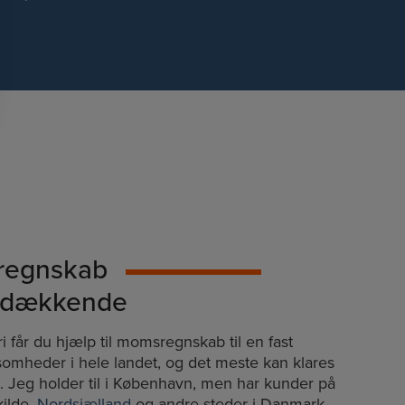
sregnskab
dsdækkende
 får du hjælp til momsregnskab til en fast
ksomheder i hele landet, og det meste kan klares
vt. Jeg holder til i København, men har kunder på
kilde,
Nordsjælland
og andre steder i Danmark.