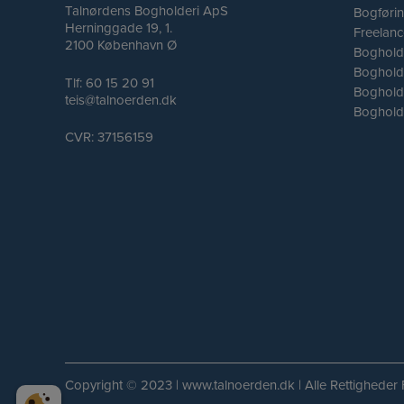
Talnørdens Bogholderi ApS
Bogførin
Herninggade 19, 1.
Freelan
2100 København Ø
Boghold
Boghold
Tlf:
60 15 20 91
Boghold
teis@talnoerden.dk
Boghold
CVR: 37156159
Copyright © 2023 |
www.talnoerden.dk
| Alle Rettigheder