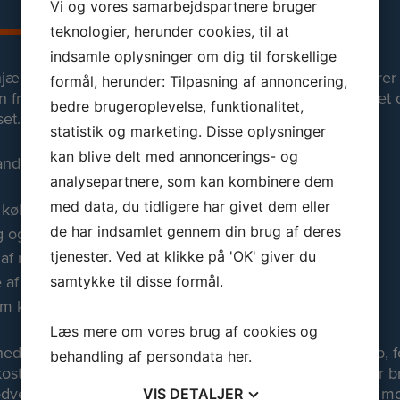
Vi og vores samarbejdspartnere bruger
teknologier, herunder cookies, til at
indsamle oplysninger om dig til forskellige
ælp til momsregnskab hos Talnørdens Bogholderi, sikrer j
formål, herunder: Tilpasning af annoncering,
a bogføring til indberetning. Jeg arbejder struktureret 
bedre brugeroplevelse, funktionalitet,
set.
statistik og marketing. Disse oplysninger
kan blive delt med annoncerings- og
andet hjælpe med:
analysepartnere, som kan kombinere dem
med data, du tidligere har givet dem eller
f købsmoms og salgsmoms
de har indsamlet gennem din brug af deres
og afstemning af moms
 af moms
tjenester. Ved at klikke på 'OK' giver du
 af momsfrister
samtykke til disse formål.
om korrekt momshåndtering
Læs mere om vores brug af cookies og
heder vælger en
freelance bogholder
til momsregnskab, fo
behandling af persondata
her
.
ostningseffektiv løsning. Du betaler kun for den tid, der 
dvendigt. Jeg tager en
fast timepris på 399 kr.
ekskl. m
VIS
DETALJER