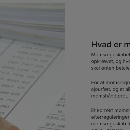
Hvad er 
Momsregnskabet 
opkrævet, og hvo
skal enten betales
For at momsregns
ajourført, og at a
momshåndteret.
Et korrekt momsr
efterreguleringe
momsregnskab fr