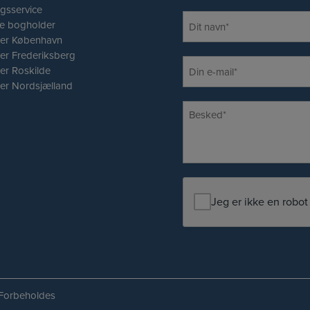
gsservice
N
ce bogholder
a
er København
v
er Frederiksberg
E
n
er Roskilde
-
er Nordsjælland
*
m
B
a
e
i
s
l
k
*
e
d
Jeg er ikke en robot
*
 Forbeholdes