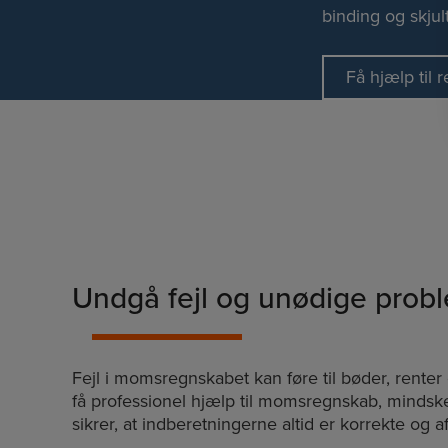
binding og skju
Få hjælp til 
Undgå fejl og unødige prob
Fejl i momsregnskabet kan føre til bøder, renter
få professionel hjælp til momsregnskab, mindsk
sikrer, at indberetningerne altid er korrekte og afl