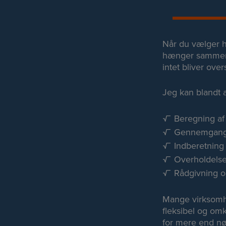
Når du vælger hj
hænger sammen fr
intet bliver over
Jeg kan blandt 
Beregning a
Gennemgang 
Indberetning
Overholdelse
Rådgivning 
Mange virksom
fleksibel og omk
for mere end nø