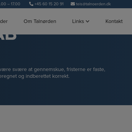
+45 60 15 20 91
teis@talnoerden.dk
.00 – 17.00
der
Om Talnørden
Links
Kontakt
AB
ære svære at gennemskue, fristerne er faste,
beregnet og indberettet korrekt.