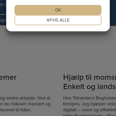
lte omkostninger.
JA
NEJ
OK
JA
NEJ
NØDVENDIGE
PRÆFERENCER
regnskabet
AFVIS ALLE
JA
NEJ
JA
NEJ
MARKETING
STATISTIK
lemer
Hjælp til mom
Enkelt og lan
 og ekstra arbejde. Ved at
Hos Talnørdens Bogholderi
er du risikoen markant og
timepris. Jeg hjælper vir
everet til tiden.
digitalt – nemt og effekti
både Frederiksberg, i Ros