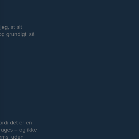
eg, at alt
og grundigt, så
rdi det er en
bruges – og ikke
oms, uden